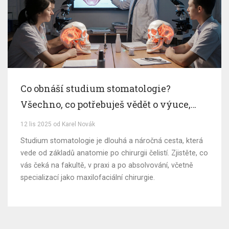
Co obnáší studium stomatologie?
Všechno, co potřebuješ vědět o výuce,
praxi a budoucnosti
12 lis 2025 od Karel Novák
Studium stomatologie je dlouhá a náročná cesta, která
vede od základů anatomie po chirurgii čelistí. Zjistěte, co
vás čeká na fakultě, v praxi a po absolvování, včetně
specializací jako maxilofaciální chirurgie.