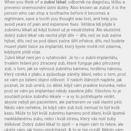
When you think of a
zubní lékař
,
odborník na diagnózu, léčbu a
prevenci onemocnění ústní dutiny
. Also known as
zubař
, it is the
person who can stop a toothache before it becomes a
nightmare, save a tooth you thought was lost, and help you
avoid years of pain and expensive fixes.
Většina lidí přijde k
zubnímu lékaři až když bolest už je neudržitelná. Ale skutečně
dobrý zubní lékař vás nechá přijít dřív — dřív, než se zub začne
hýbat, dřív, než se pod dásní začne šířit infekce, dřív, než budete
muset platit tisíce za implantát, který byste mohli mít zdarma,
kdybyste přišli včas.
Zubní lékař není jen o vytahování. Je to i o
zubní implantátu
,
trvalém řešení pro ztracený zub, které funguje jako přirozený
zub
, o tom, jak se vyhnout
zubnímu kamenu
,
tvrdému nánosu,
který vzniká z plaku a způsobuje záněty dásní
, nebo o tom, proč
se vám po bělení objeví citlivost. V našich článcích najdete, jak
poznat, že zub umírá, co dělat, když vám praskne korunka, nebo
proč se vám po implantaci někdy zasekne jídlo. Všechno to je
součástí práce zubního lékaře — a vy to potřebujete vědět,
abyste nebyli jen pacientem, ale partnerem ve vaší vlastní péči.
Nikdo vám neřekne, že když vám zub bolí, nemusí to být kvůli
kazu. Může to být kvůli zubnímu kamenu pod dásní, kvůli špatně
naskládanému zubu, nebo i kvůli stresu, který vás nutí zuby
štěkávat. Dobrý zubní lékař to zjistí — a nejen vám to řekne, ale
ukáže vám, jak tomu předcházet. A to je ten rozdíl. Někdo vám