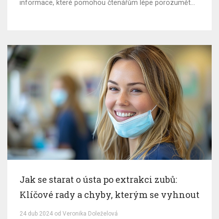
informace, které pomohou čtenářům lépe porozumět
této kosmetické proceduře. Od trvanlivosti fazet až po
proces jejich aplikace, prozkoumáme, co opravdu
znamenají pro vaši dentální zdraví a estetiku.
Jak se starat o ústa po extrakci zubů:
Klíčové rady a chyby, kterým se vyhnout
24 dub 2024 od Veronika Doleželová