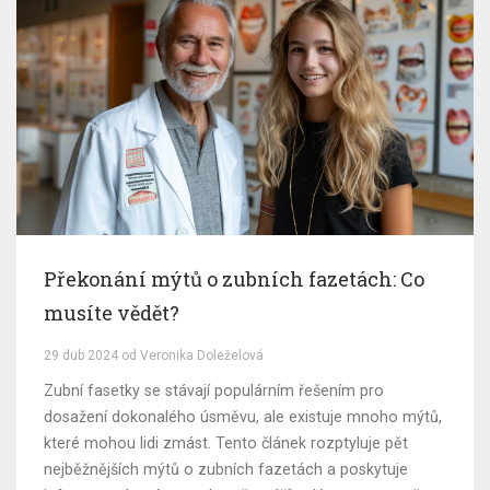
Překonání mýtů o zubních fazetách: Co
musíte vědět?
29 dub 2024 od Veronika Doleželová
Zubní fasetky se stávají populárním řešením pro
dosažení dokonalého úsměvu, ale existuje mnoho mýtů,
které mohou lidi zmást. Tento článek rozptyluje pět
nejběžnějších mýtů o zubních fazetách a poskytuje