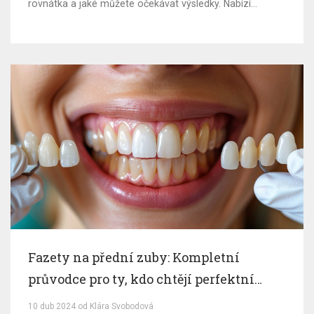
rovnátka a jaké můžete očekávat výsledky. Nabízí
praktické rady a tipy, jak zvládnout běžné výzvy spojené
s rovnátky a jak dosáhnout co nejlepších výsledků pro
zdravý úsměv vašeho dítěte.
Fazety na přední zuby: Kompletní
průvodce pro ty, kdo chtějí perfektní
úsměv
10 dub 2024 od Klára Svobodová