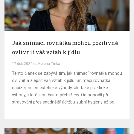
Jak snímací rovnátka mohou pozitivně
ovlivnit váš vztah k jídlu
17 dub 2024 od Helena Trnka
Tento článek se zabývá tím, jak snímací rovnátka mohou
ovlivnit a zlepšit váš vztah k jídlu. Snímací rovnátka
nabízejí nejen estetické výhody, ale také praktické
výhody, které jsou často přehlíženy. Od pohodlí při
stravování přes snadnější údržbu zubní hygieny až po
psychologické aspekty spojené s jídlem. Článek nabízí
průzkum těchto aspektů a poskytuje praktické tipy, jak
využít výhod snímacích rovnátek pro zdravější jídelníček.