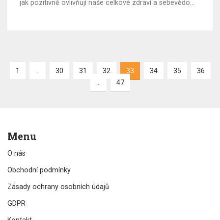
jak pozitivně ovlivňují naše celkové zdraví a sebevědomí.
Zjistíte, proč jsou zubní implantáty považovány za jeden
z nejvíce přelomových postupů v moderní stomatologii
a jak mohou pomoci vám.
1
…
30
31
32
33
34
35
36
…
47
Menu
O nás
Obchodní podmínky
Zásady ochrany osobních údajů
GDPR