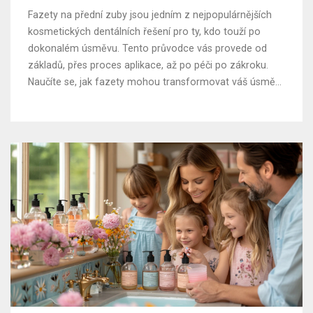
Fazety na přední zuby jsou jedním z nejpopulárnějších
kosmetických dentálních řešení pro ty, kdo touží po
dokonalém úsměvu. Tento průvodce vás provede od
základů, přes proces aplikace, až po péči po zákroku.
Naučíte se, jak fazety mohou transformovat váš úsměv,
jaký materiál je pro vás nejlepší a jak se o své nové
fazety správně starat.