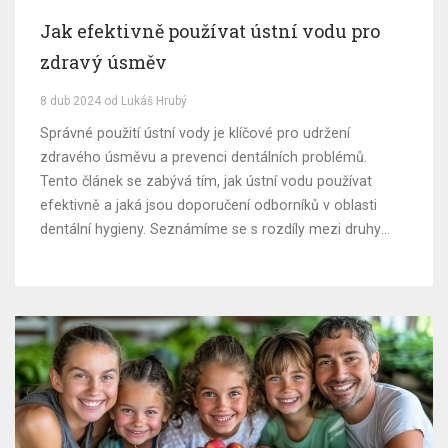
Jak efektivně používat ústní vodu pro
zdravý úsměv
8 dub 2024 od Lukáš Hrubý
Správné použití ústní vody je klíčové pro udržení
zdravého úsměvu a prevenci dentálních problémů.
Tento článek se zabývá tím, jak ústní vodu používat
efektivně a jaká jsou doporučení odborníků v oblasti
dentální hygieny. Seznámíme se s rozdíly mezi druhy
ústních vod a jejich specifickými výhodami. Zjistíme, jak
správně integrovat ústní vodu do naší denní rutiny ústní
hygieny a jaké jsou nejčastější chyby, kterých se lidé
dopouštějí. Informace budou podány srozumitelně a
atraktivně, aby byly užitečné pro širokou veřejnost.