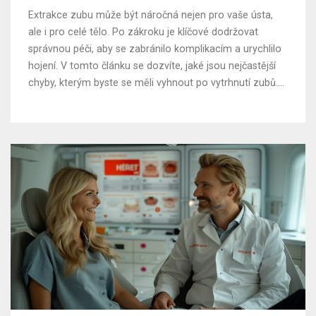
Extrakce zubu může být náročná nejen pro vaše ústa,
ale i pro celé tělo. Po zákroku je klíčové dodržovat
správnou péči, aby se zabránilo komplikacím a urychlilo
hojení. V tomto článku se dozvíte, jaké jsou nejčastější
chyby, kterým byste se měli vyhnout po vytrhnutí zubů.
Poradíme, jak správně pečovat o ústa, co jíst a čemu se
vyhnout, aby vaše zotavení bylo co možná nejsnazší a
nejrychlejší.