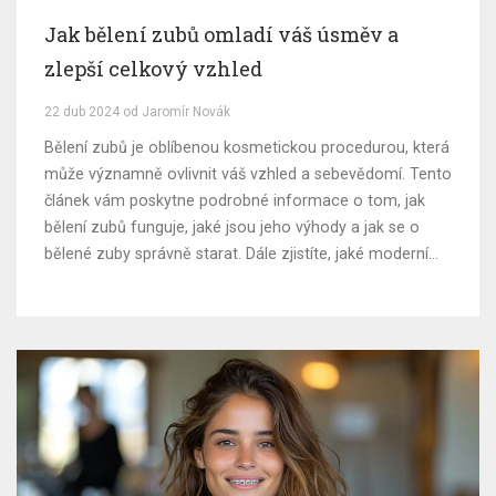
Jak bělení zubů omladí váš úsměv a
zlepší celkový vzhled
22 dub 2024 od Jaromír Novák
Bělení zubů je oblíbenou kosmetickou procedurou, která
může významně ovlivnit váš vzhled a sebevědomí. Tento
článek vám poskytne podrobné informace o tom, jak
bělení zubů funguje, jaké jsou jeho výhody a jak se o
bělené zuby správně starat. Dále zjistíte, jaké moderní
metody bělení se používají a jaké jsou jejich účinky na
úsměv a celkové zdraví ústní dutiny.