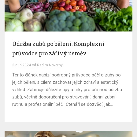
Údržba zubů po bělení: Komplexní
průvodce pro zářivý úsměv
3 dub 2024 od Radim Novotný
Tento článek nabízí podrobný průvodce péčí o zuby po
jejich bělení, s cílem zachovat jejich zdraví a estetický
vzhled. Zahrnuje důležité tipy a triky pro účinnou údržbu
zubů, včetně doporučení pro stravování, denní zubní
rutinu a profesionální péči. Čtenáři se dozvědí, jak
předcházet znovužloutnutí zubů a jak dlouhodobě
udržet výsledky bělení.