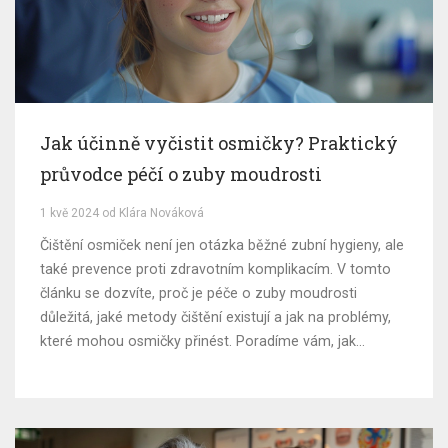
Jak účinně vyčistit osmičky? Praktický
průvodce péčí o zuby moudrosti
1 kvě 2024 od Klára Nováková
Čištění osmiček není jen otázka běžné zubní hygieny, ale
také prevence proti zdravotním komplikacím. V tomto
článku se dozvíte, proč je péče o zuby moudrosti
důležitá, jaké metody čištění existují a jak na problémy,
které mohou osmičky přinést. Poradíme vám, jak
používat zubní niť a mezizubní kartáčky, a ukážeme, že
správná technika může výrazně pomoci.