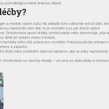
sou pohodlnější a méně dráhnou dásně.
léčby?
tgen a modely vašich zubů. Na základě toho odborník vytvoří plán, kter
rnou nepohodlí nebo tlak; to je normální a po pár dnech ubývá.
čové. Ortodontista upraví drátky, vymění pásky nebo zkontroluje, zda 
o dělat při výskytu otoku či bolesti.
kartáčky nebo nitě určené pro rovnátka. Pokud používáte snímací rovn
kamene a zápachu.
nční dráty nebo průhledné sádrové nástavce, aby se zuby nepřesunuly 
t ortodontisty na všechny detaily – od ceny po dobu léčby a možnost