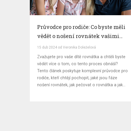
Průvodce pro rodiče: Co byste měli
vědět o nošení rovnátek vašimi
dětmi
15 dub 2024 od Veronika Doleželová
Zvažujete pro vaše dítě rovnátka a chtěli byste
vědět více o tom, co tento proces obnáší?
Tento článek poskytuje komplexní průvodce pro
rodiče, kteří chtějí pochopit, jaké jsou fáze
nošení rovnátek, jak pečovat o rovnátka a jaké
můžete očekávat výsledky. Nabízí praktické rady
a tipy, jak zvládnout běžné výzvy spojené s
rovnátky a jak dosáhnout co nejlepších
výsledků pro zdravý úsměv vašeho dítěte.