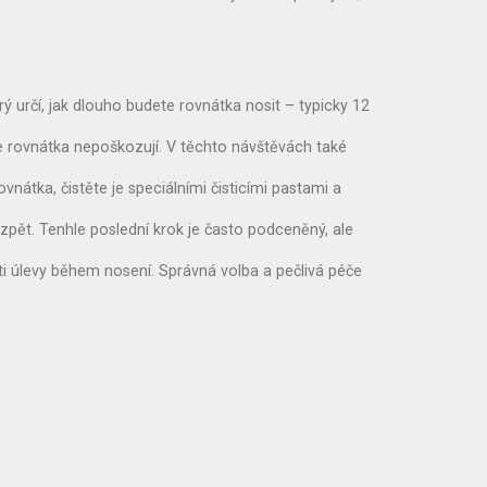
ý určí, jak dlouho budete rovnátka nosit – typicky 12
se rovnátka nepoškozují. V těchto návštěvách také
átka, čistěte je speciálními čisticími pastami a
zpět. Tenhle poslední krok je často podceněný, ale
i úlevy během nosení. Správná volba a pečlivá péče