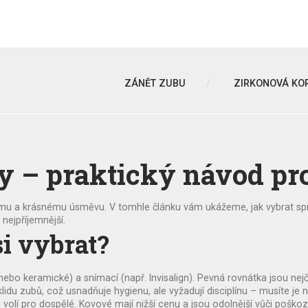
ZÁNĚT ZUBU
ZIRKONOVÁ KO
y – praktický návod pr
ému a krásnému úsměvu. V tomhle článku vám ukážeme, jak vybrat sprá
nejpříjemnější.
i vybrat?
bo keramické) a snímací (např. Invisalign). Pevná rovnátka jsou nejčas
klidu zubů, což usnadňuje hygienu, ale vyžadují disciplínu – musíte je
volí pro dospělé. Kovové mají nižší cenu a jsou odolnější vůči poškoze