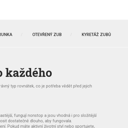
RUNKA
OTEVŘENÝ ZUB
KYRETÁŽ ZUBŮ
o každého
vný typ rovnátek, co je potřeba vědět před jejich
tější, fungují nonstop a jsou vhodná i pro složitější
 nosit dostatečně dlouho, aby fungovala.
ní. Pokud máte aktivní životní styl nebo sportujete,