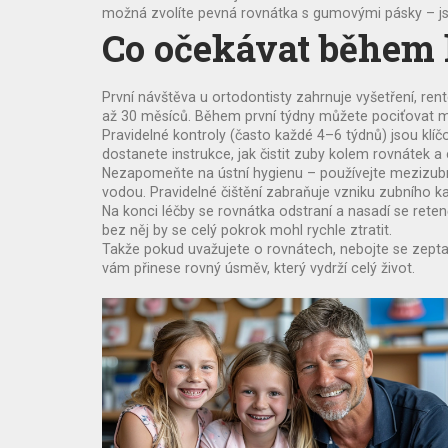
možná zvolíte pevná rovnátka s gumovými pásky – j
Co očekávat během 
První návštěva u ortodontisty zahrnuje vyšetření, ren
až 30 měsíců. Během první týdny můžete pociťovat mí
Pravidelné kontroly (často každé 4–6 týdnů) jsou klí
dostanete instrukce, jak čistit zuby kolem rovnátek a c
Nezapomeňte na ústní hygienu – používejte mezizubní 
vodou. Pravidelné čištění zabraňuje vzniku zubního 
Na konci léčby se rovnátka odstraní a nasadí se rete
bez něj by se celý pokrok mohl rychle ztratit.
Takže pokud uvažujete o rovnátech, nebojte se zepta
vám přinese rovný úsměv, který vydrží celý život.