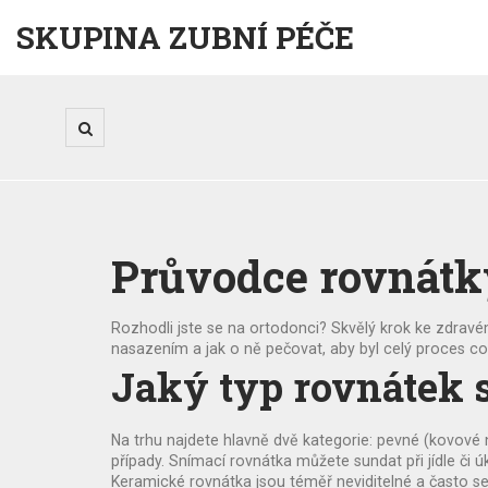
SKUPINA ZUBNÍ PÉČE
Průvodce rovnátk
Rozhodli jste se na ortodonci? Skvělý krok ke zdrav
nasazením a jak o ně pečovat, aby byl celý proces co 
Jaký typ rovnátek s
Na trhu najdete hlavně dvě kategorie: pevné (kovové ne
případy. Snímací rovnátka můžete sundat při jídle či ú
Keramické rovnátka jsou téměř neviditelné a často se 