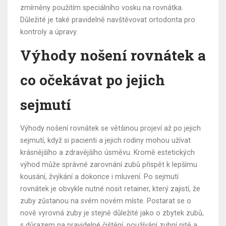
zmírněny použitím speciálního vosku na rovnátka.
Důležité je také pravidelně navštěvovat ortodonta pro
kontroly a úpravy.
Výhody nošení rovnátek a
co očekávat po jejich
sejmutí
Výhody nošení rovnátek se většinou projeví až po jejich
sejmutí, když si pacienti a jejich rodiny mohou užívat
krásnějšího a zdravějšího úsměvu. Kromě estetických
výhod může správné zarovnání zubů přispět k lepšímu
kousání, žvýkání a dokonce i mluvení. Po sejmutí
rovnátek je obvykle nutné nosit retainer, který zajistí, že
zuby zůstanou na svém novém míste. Postarat se o
nově vyrovná zuby je stejně důležité jako o zbytek zubů,
s důrazem na pravidelné čištění, používání zubní nitě a