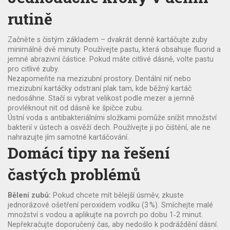
rutině
Začněte s čistým základem – dvakrát denně kartáčujte zuby
minimálně dvě minuty. Používejte pastu, která obsahuje fluorid a
jemné abrazivní částice. Pokud máte citlivé dásně, volte pastu
pro citlivé zuby.
Nezapomeňte na mezizubní prostory. Dentální niť nebo
mezizubní kartáčky odstraní plak tam, kde běžný kartáč
nedosáhne. Stačí si vybrat velikost podle mezer a jemně
provléknout nit od dásně ke špičce zubu.
Ústní voda s antibakteriálními složkami pomůže snížit množství
bakterií v ústech a osvěží dech. Používejte ji po čištění, ale ne
nahrazujte jím samotné kartáčování.
Domácí tipy na řešení
častých problémů
Bělení zubů:
Pokud chcete mít bělejší úsměv, zkuste
jednorázové ošetření peroxidem vodíku (3 %). Smíchejte malé
množství s vodou a aplikujte na povrch po dobu 1‑2 minut.
Nepřekračujte doporučený čas, aby nedošlo k podráždění dásní.