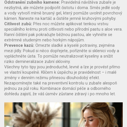
Odstranění zubního kamene:
Pravidelná návštěva zubaře je
nezbytná, ale můžete podpořit čistotu i doma. Směs jedlé sody
a vody vytvoří mírně brusný gel, který pomůže uvolnit povrchový
kámen. Naneste na kartáč a čistěte jemně kruhovými pohyby.
Citlivost zubů:
Přes noc můžete aplikovat tenkou vrstvu
speciálního krému proti citlivosti nebo přírodní pastu s aloe vera.
Ranní čištění pak pokračujte běžnou pastou, ale vyhněte se
extrémně studeným nebo horkým nápojům.
Prevence kazů:
Omezte sladké a kyselé potraviny, zejména
mezi jídly. Pokud si něco dopřejete, pořízněte si sklenici vody a
vypláchněte ústa. To pomůže neutralizovat kyseliny a snížit
riziko demineralizace zubní skloviny.
Všechny tyto tipy jsou jednoduché, levné a lze je provést přímo
ve vlastní koupelně. Klíčem k úspěchu je pravidelnost – i malé
změny v denním režimu přinesou dlouhodobý efekt.
Nezapomínejte také na preventivní kontrolu u zubaře alespoň
jednou za půl roku. Kombinace domácí péče a odborného
dohledu zajistí, že váš úsměv zůstane zdravý i po mnoho let.