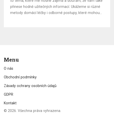
to téma, které mě hodně zajímá a doufám, že vám také
přinese hodně užitečných informací. Ukážeme si různé
metody domácí léčby i odborné postupy, které mohou
vylepšit vzhled vašich zubů, aniž byste museli absolvovat
operaci. Tak pojďte na to, těším se na naši cestu za
krásným úsměvem!
Menu
O nás
Obchodní podmínky
Zásady ochrany osobních údajů
GDPR
Kontakt
© 2026. Všechna práva vyhrazena.