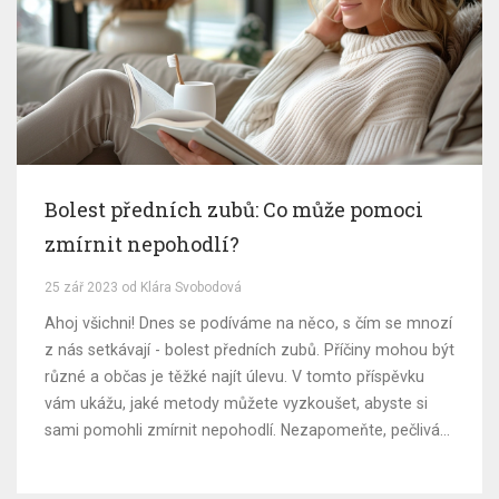
Bolest předních zubů: Co může pomoci
zmírnit nepohodlí?
25 zář 2023 od Klára Svobodová
Ahoj všichni! Dnes se podíváme na něco, s čím se mnozí
z nás setkávají - bolest předních zubů. Příčiny mohou být
různé a občas je těžké najít úlevu. V tomto příspěvku
vám ukážu, jaké metody můžete vyzkoušet, abyste si
sami pomohli zmírnit nepohodlí. Nezapomeňte, pečlivá
zubní hygiena je nejdůležitější pro zdravé zuby a úsměv!