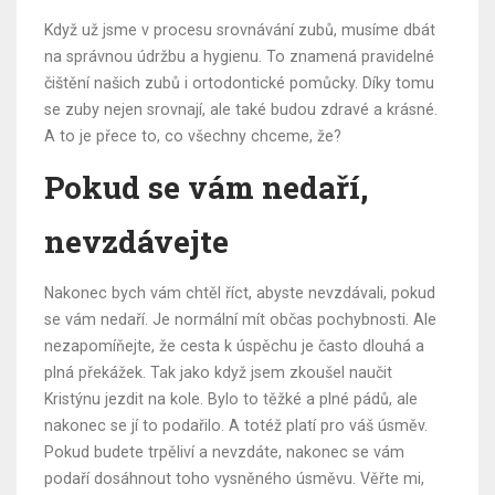
Když už jsme v procesu srovnávání zubů, musíme dbát
na správnou údržbu a hygienu. To znamená pravidelné
čištění našich zubů i ortodontické pomůcky. Díky tomu
se zuby nejen srovnají, ale také budou zdravé a krásné.
A to je přece to, co všechny chceme, že?
Pokud se vám nedaří,
nevzdávejte
Nakonec bych vám chtěl říct, abyste nevzdávali, pokud
se vám nedaří. Je normální mít občas pochybnosti. Ale
nezapomíňejte, že cesta k úspěchu je často dlouhá a
plná překážek. Tak jako když jsem zkoušel naučit
Kristýnu jezdit na kole. Bylo to těžké a plné pádů, ale
nakonec se jí to podařilo. A totéž platí pro váš úsměv.
Pokud budete trpěliví a nevzdáte, nakonec se vám
podaří dosáhnout toho vysněného úsměvu. Věřte mi,